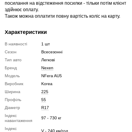
посилання на відстеження посилки - тільки потім клієнт
здійнює оплату.
Також можна оплатити повну вартість коліс на карту.
Характеристики
В наявності
1 шт
Сезон
Всесезонні
Тип авто
Легкові
Бренд
Nexen
Модель
NFera AU5
Виробник
Korea
Ширина
225
Профіль
55
Діаметр
R17
Індекс
97 - 730 кг
навантаження
Індекс
V - 240 км/год