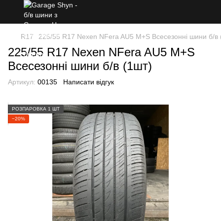
R17
225/55 R17 Nexen NFera AU5 M+S Всесезонні шини б/в 
225/55 R17 Nexen NFera AU5 M+S
Всесезонні шини б/в (1шт)
Артикул:
00135
Написати відгук
РОЗПАРОВКА 1 ШТ
−20%