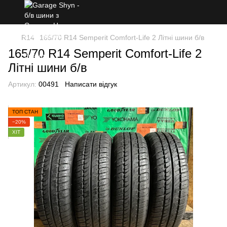
R14
165/70 R14 Semperit Comfort-Life 2 Літні шини б/в
165/70 R14 Semperit Comfort-Life 2
Літні шини б/в
Артикул:
00491
Написати відгук
ТОП СТАН
−20%
ХІТ