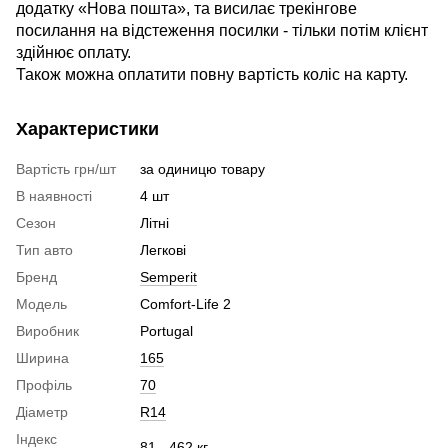
додатку «Нова пошта», та висилає трекінгове
посилання на відстеження посилки - тільки потім клієнт
здійнює оплату.
Також можна оплатити повну вартість коліс на карту.
Характеристики
Вартість грн/шт
за одиницю товару
В наявності
4 шт
Сезон
Літні
Тип авто
Легкові
Бренд
Semperit
Модель
Comfort-Life 2
Виробник
Portugal
Ширина
165
Профіль
70
Діаметр
R14
Індекс
81 - 462 кг