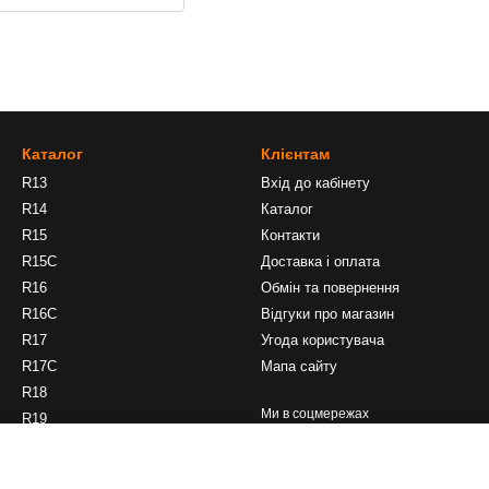
Каталог
Клієнтам
R13
Вхід до кабінету
R14
Каталог
R15
Контакти
R15C
Доставка і оплата
R16
Обмін та повернення
R16C
Відгуки про магазин
R17
Угода користувача
R17C
Мапа сайту
R18
Ми в соцмережах
R19
R20
Диски