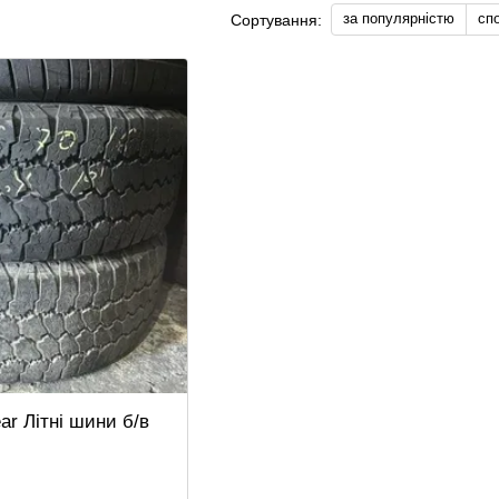
за популярністю
сп
Сортування:
ar Літні шини б/в