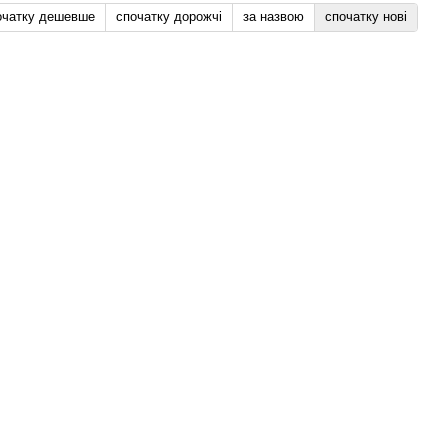
очатку дешевше
спочатку дорожчі
за назвою
спочатку нові