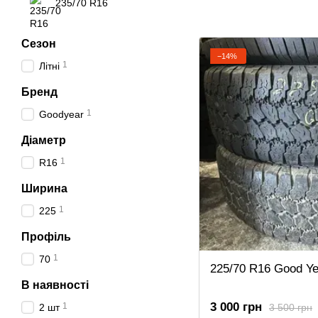
235/70 R16
Сезон
−14%
1
Літні
Бренд
1
Goodyear
Діаметр
1
R16
Ширина
1
225
Профіль
1
70
225/70 R16 Good Ye
В наявності
3 000 грн
1
3 500 грн
2 шт