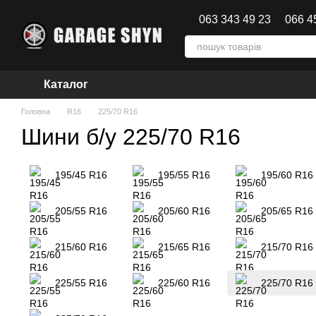
Перейти до основного контенту
063 343 49 23
066 4
Каталог
Головна
R16
225/70 R16
Шини б/у 225/70 R16
195/45 R16
195/55 R16
195/60 R16
205/55 R16
205/60 R16
205/65 R16
215/60 R16
215/65 R16
215/70 R16
225/55 R16
225/60 R16
225/70 R16