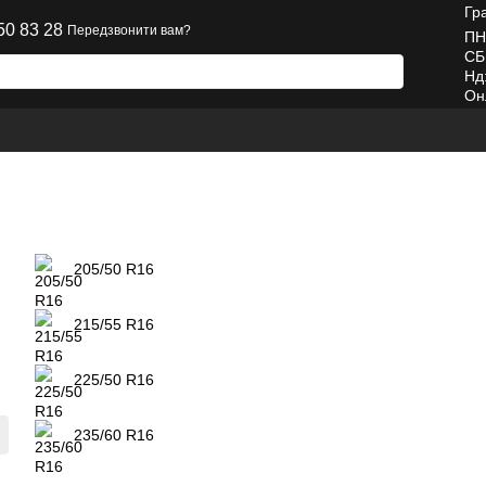
Гр
50 83 28
Передзвонити вам?
ПН
СБ
Нд
Он
205/50 R16
215/55 R16
225/50 R16
235/60 R16