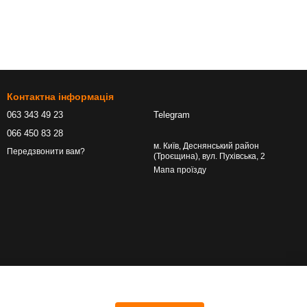
Контактна інформація
063 343 49 23
Telegram
066 450 83 28
м. Київ, Деснянський район
Передзвонити вам?
(Троєщина), вул. Пухівська, 2
Мапа проїзду