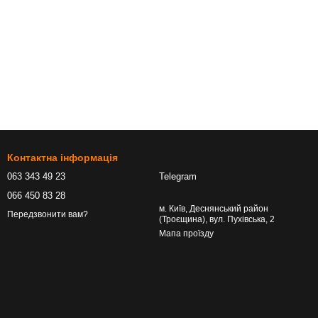
Контактна інформація
063 343 49 23
Telegram
066 450 83 28
м. Київ, Деснянський район
Передзвонити вам?
(Троєщина), вул. Пухівська, 2
Мапа проїзду