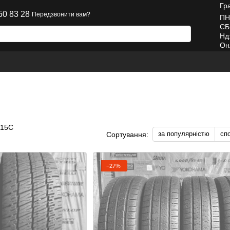
Гр
50 83 28
Передзвонити вам?
ПН
СБ
Нд
Он
R15C
за популярністю
сп
Сортування:
−27%