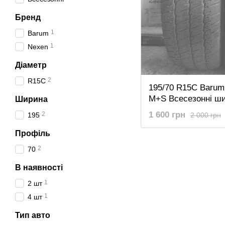
Бренд
1
Barum
1
Nexen
Діаметр
2
R15C
195/70 R15C Barum 
M+S Всесезонні ши
Ширина
1 600 грн
2
2 000 грн
195
Профіль
2
70
В наявності
1
2 шт
1
4 шт
Тип авто