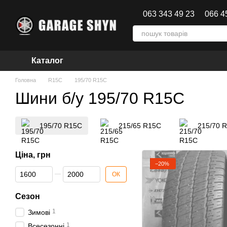
Перейти до основного контенту
063 343 49 23
066 4
Каталог
Головна
R15C
195/70 R15C
Шини б/у 195/70 R15C
195/70 R15C
215/65 R15C
215/70 
Ціна, грн
−20%
Від Ціна, грн
До Ціна, грн
ОК
Сезон
1
Зимові
1
Всесезонні