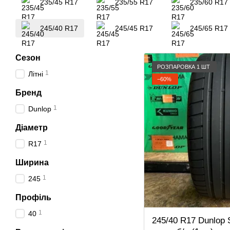
235/45 R17
235/55 R17
235/60 R17
245/40 R17
245/45 R17
245/65 R17
Сезон
РОЗПАРОВКА 1 ШТ
1
Літні
−60%
Бренд
1
Dunlop
Діаметр
1
R17
Ширина
1
245
Профіль
1
40
245/40 R17 Dunlop S