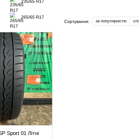
235/65 R17
265/65 R17
за популярністю
сп
Сортування:
P Sport 01 Літні