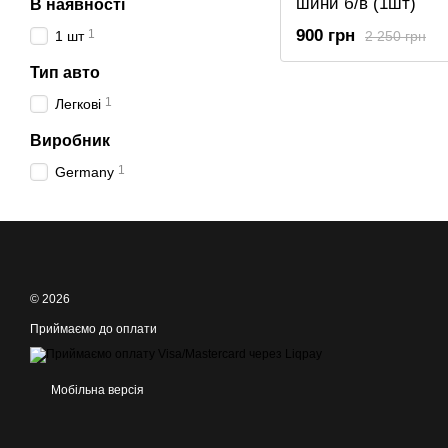
шини б/в (1шт)
В наявності
900 грн
1
2 250 грн
1 шт
Тип авто
1
Легкові
Виробник
1
Germany
© 2026
Приймаємо до оплати
Мобільна версія