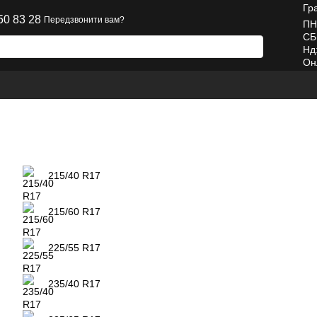
Гр
50 83 28
Передзвонити вам?
ПН
СБ
Нд
Он
215/40 R17
215/60 R17
225/55 R17
235/40 R17