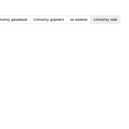
очатку дешевше
спочатку дорожчі
за назвою
спочатку нові