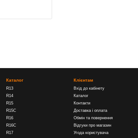
Каталог
Клієнтам
R13
Вхід до кабінету
R14
Каталог
R15
Контакти
R15C
Доставка і оплата
R16
Обмін та повернення
R16C
Відгуки про магазин
R17
Угода користувача