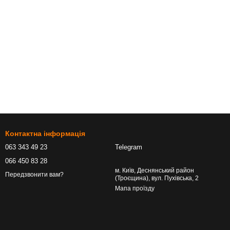
Контактна інформація
063 343 49 23
Telegram
066 450 83 28
м. Київ, Деснянський район
Передзвонити вам?
(Троєщина), вул. Пухівська, 2
Мапа проїзду