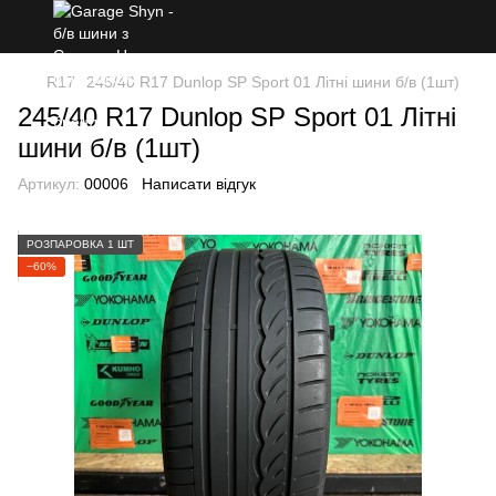
R17
245/40 R17 Dunlop SP Sport 01 Літні шини б/в (1шт)
245/40 R17 Dunlop SP Sport 01 Літні
шини б/в (1шт)
Артикул:
00006
Написати відгук
РОЗПАРОВКА 1 ШТ
−60%