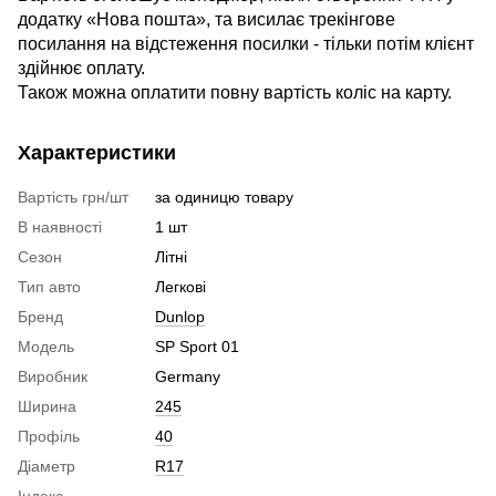
додатку «Нова пошта», та висилає трекінгове
посилання на відстеження посилки - тільки потім клієнт
здійнює оплату.
Також можна оплатити повну вартість коліс на карту.
Характеристики
Вартість грн/шт
за одиницю товару
В наявності
1 шт
Сезон
Літні
Тип авто
Легкові
Бренд
Dunlop
Модель
SP Sport 01
Виробник
Germany
Ширина
245
Профіль
40
Діаметр
R17
Індекс