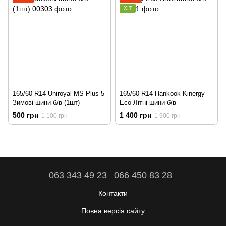
ХІТ
165/60 R14 Uniroyal MS Plus 5
165/60 R14 Hankook Kinergy
Зимові шини б/в (1шт)
Eco Літні шини б/в
500 грн
1 400 грн
1 100 грн
1 900 грн
063 343 49 23
066 450 83 28
Контакти
Повна версія сайту