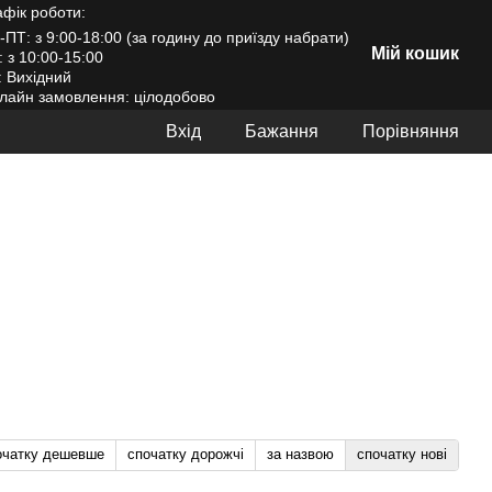
афік роботи:
-ПТ: з 9:00-18:00 (за годину до приїзду набрати)
Мій кошик
: з 10:00-15:00
: Вихідний
лайн замовлення: цілодобово
Вхід
Бажання
Порівняння
очатку дешевше
спочатку дорожчі
за назвою
спочатку нові