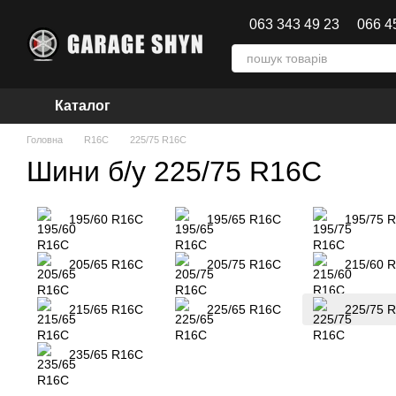
Перейти до основного контенту
063 343 49 23
066 4
Каталог
Головна
R16C
225/75 R16C
Шини б/у 225/75 R16C
195/60 R16C
195/65 R16C
195/75 
205/65 R16C
205/75 R16C
215/60 
215/65 R16C
225/65 R16C
225/75 
235/65 R16C