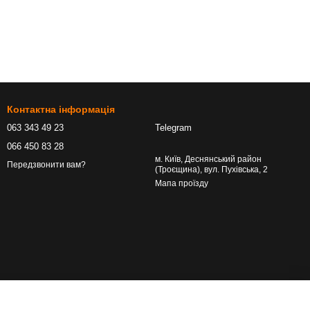
Контактна інформація
063 343 49 23
Telegram
066 450 83 28
м. Київ, Деснянський район
Передзвонити вам?
(Троєщина), вул. Пухівська, 2
Мапа проїзду