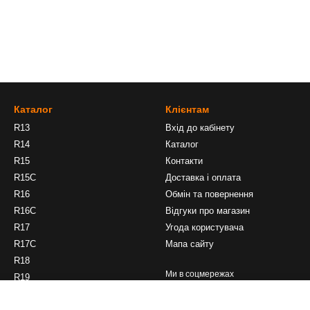
Каталог
Клієнтам
R13
Вхід до кабінету
R14
Каталог
R15
Контакти
R15C
Доставка і оплата
R16
Обмін та повернення
R16C
Відгуки про магазин
R17
Угода користувача
R17C
Мапа сайту
R18
Ми в соцмережах
R19
R20