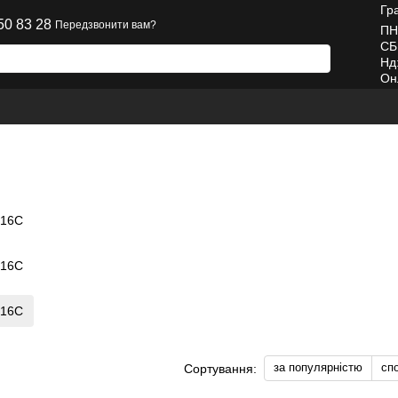
Гр
50 83 28
Передзвонити вам?
ПН
СБ
Нд
Он
R16C
R16C
R16C
за популярністю
сп
Сортування: