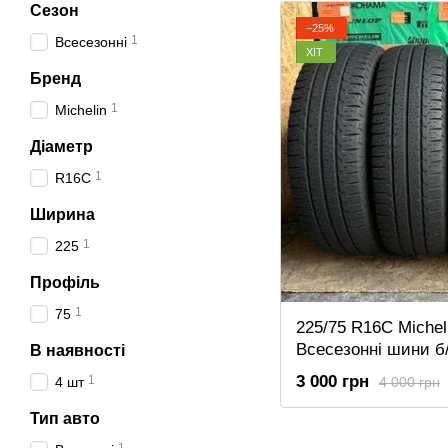
Сезон
−25%
1
Всесезонні
ХІТ
Бренд
1
Michelin
Діаметр
1
R16C
Ширина
1
225
Профіль
1
75
225/75 R16C Michel
Всесезонні шини б
В наявності
3 000 грн
1
4 000 грн
4 шт
Тип авто