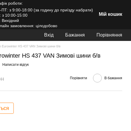
афік роботи:
-ПТ: з 9:00-18:00 (за годину до приїзду набрати)
Мій кошик
: з 10:00-15:00
: Вихідний
лайн замовлення: цілодобово
Вхід
Бажання
Порівняння
n Eurowinter HS 437 VAN Зимові шини б/в
rowinter HS 437 VAN Зимові шини б/в
Написати відгук
рн
Порівняти
В бажання
ться