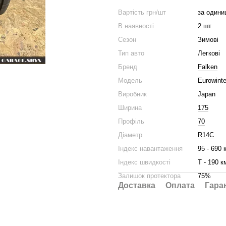
Вартість грн/шт
за одини
В наявності
2 шт
Сезон
Зимові
Тип авто
Легкові
Бренд
Falken
Модель
Eurowint
Виробник
Japan
Ширина
175
Профіль
70
Діаметр
R14C
Індекс навантаження
95 - 690 
Індекс швидкості
Т - 190 к
Залишок протектора
75%
Доставка
Оплата
Гара