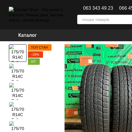
Перейти до основного контенту
063 343 49 23
066 4
Каталог
ТОП СТАН
−29%
ХІТ