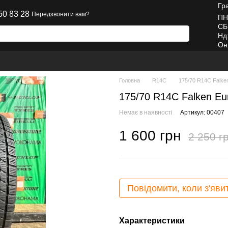
Гр
50 83 28
Передзвонити вам?
ПН
СБ
Нд
Он
Головна
R14C
175/70 R14C Falke
175/70 R14C Falken Eu
Немає в наявності
Артикул: 00407
1 600 грн
2 250 г
Повідомити, коли з'яви
Характеристики