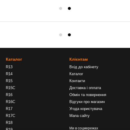
Каталог
Клієнтам
R13
Вхід до кабінету
R14
Каталог
R15
Контакти
R15C
Доставка і оплата
R16
Обмін та повернення
R16C
Відгуки про магазин
R17
Угода користувача
R17C
Мапа сайту
R18
Ми в соцмережах
R19