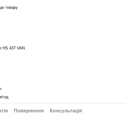
цю товару
er HS 437 VAN
кг
м/год
нтія
Повернення
Консультація