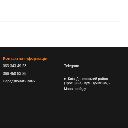
Контактна інформація
063 343 49 23
Telegram
066 450 83 28
м. Київ, Деснянський район
Передзвонити вам?
(Троєщина), вул. Пухівська, 2
Мапа проїзду