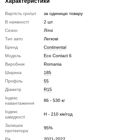
Характеристики
Вартість грн/шт
за одиницю товару
В наявності
2 шт
Сезон
Літні
Тип авто
Легкові
Бренд
Continental
Модель
Eco Contact 6
Виробник
Romania
Ширина
185
Профіль
55
Діаметр
R15
Індекс
86 - 530 кг
навантаження
Індекс
H - 210 км/год
швидкості
Залишок
95%
протектора
Рік
2021-2022