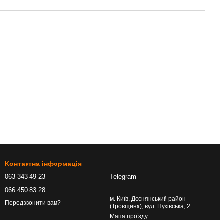
Контактна інформація
063 343 49 23
Telegram
066 450 83 28
м. Київ, Деснянський район
Передзвонити вам?
(Троєщина), вул. Пухівська, 2
Мапа проїзду