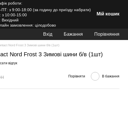
афік роботи:
-ПТ: з 9:00-18:00 (за годину до приїзду набрати)
Мій кошик
: з 10:00-15:00
: Вихідний
лайн замовлення: цілодобово
Вхід
Бажання
Порівняння
ntact Nord Frost 3 Зимові шини б/в (1шт)
act Nord Frost 3 Зимові шини б/в (1шт)
ати відгук
рн
Порівняти
В бажання