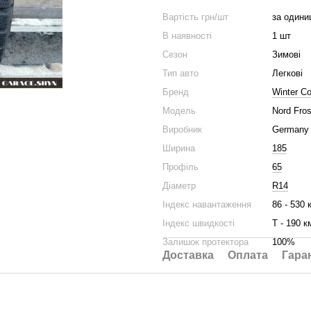
Вартість грн/шт
за одини
В наявності
1 шт
Сезон
Зимові
Тип авто
Легкові
Бренд
Winter Co
Модель
Nord Fros
Виробник
Germany
Ширина
185
Профіль
65
Діаметр
R14
Індекс навантаження
86 - 530 
Індекс швидкості
Т - 190 к
Залишок протектора
100%
Доставка
Оплата
Гара