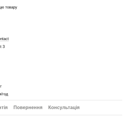
цю товару
ntact
t 3
кг
м/год
нтія
Повернення
Консультація