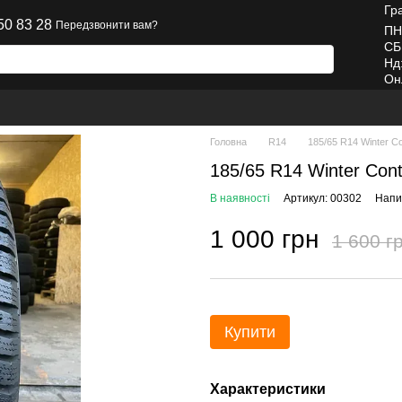
Гр
50 83 28
Передзвонити вам?
ПН
СБ
Нд
Он
Головна
R14
185/65 R14 Winter Co
185/65 R14 Winter Cont
В наявності
Артикул: 00302
Напис
1 000 грн
1 600 г
Купити
Характеристики