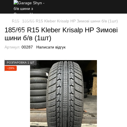
R15
185/65 R15 Kleber Krisalp HP Зимові шини б/в (1шт)
185/65 R15 Kleber Krisalp HP Зимові
шини б/в (1шт)
Артикул:
00287
Написати відгук
РОЗПАРОВКА 1 ШТ
−29%