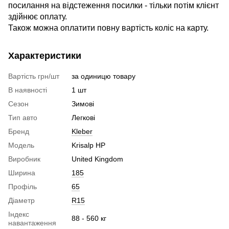
посилання на відстеження посилки - тільки потім клієнт
здійнює оплату.
Також можна оплатити повну вартість коліс на карту.
Характеристики
Вартість грн/шт
за одиницю товару
В наявності
1 шт
Сезон
Зимові
Тип авто
Легкові
Бренд
Kleber
Модель
Krisalp HP
Виробник
United Kingdom
Ширина
185
Профіль
65
Діаметр
R15
Індекс
88 - 560 кг
навантаження