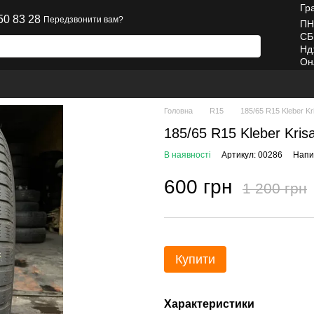
Гр
50 83 28
Передзвонити вам?
ПН
СБ
Нд
Он
Головна
R15
185/65 R15 Kleber Kr
185/65 R15 Kleber Kris
В наявності
Артикул: 00286
Напис
600 грн
1 200 грн
Купити
Характеристики