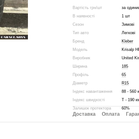
Вартість грн/шт
за одини
В наявності
1 шт
Сезон
Зимові
Тип авто
Легкові
Бренд
Kleber
Модель
Krisalp H
Виробник
United K
Ширина
185
Профіль
65
Діаметр
R15
Індекс навантаження
88 - 560 
Індекс швидкості
Т - 190 к
Залишок протектора
60%
Доставка
Оплата
Гара