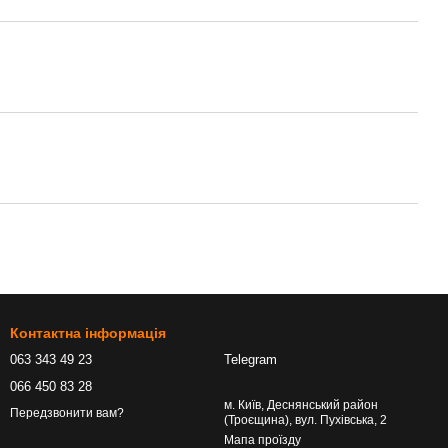
Контактна інформація
063 343 49 23
Telegram
066 450 83 28
м. Київ, Деснянський район
Передзвонити вам?
(Троєщина), вул. Пухівська, 2
Мапа проїзду