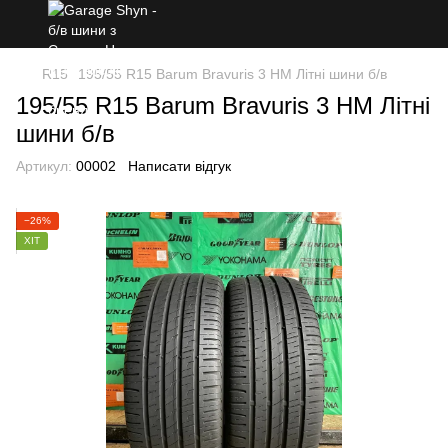
R15
195/55 R15 Barum Bravuris 3 HM Літні шини б/в
195/55 R15 Barum Bravuris 3 HM Літні
шини б/в
Артикул:
00002
Написати відгук
−26%
ХІТ