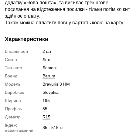
додатку «Нова пошта», та висилає трекінгове
посилання на відстеження посилки - тільки потім клієнт
здійнює оплату.
Також можна оплатити повну вартість коліс на карту.
Характеристики
В наявності
2 шт
Сезон
Літні
Тип авто
Легкові
Бренд
Barum
Модель
Bravuris 3 HM
Виробник
Slovakia
Ширина
195
Профіль
55
Діаметр
R15
Індекс
85 - 515 кг
навантаження