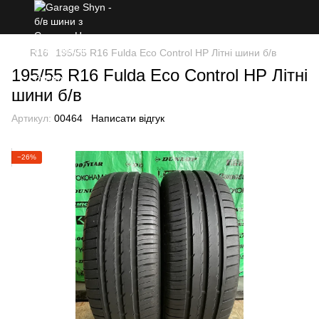
R16
195/55 R16 Fulda Eco Control HP Літні шини б/в
195/55 R16 Fulda Eco Control HP Літні
шини б/в
Артикул:
00464
Написати відгук
−26%