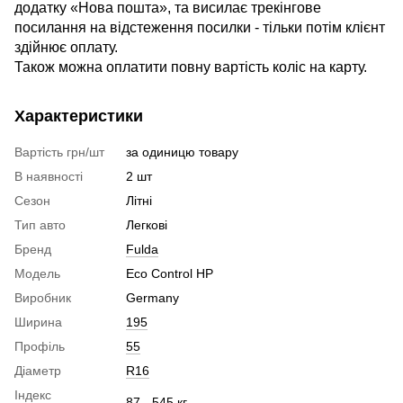
додатку «Нова пошта», та висилає трекінгове
посилання на відстеження посилки - тільки потім клієнт
здійнює оплату.
Також можна оплатити повну вартість коліс на карту.
Характеристики
Вартість грн/шт
за одиницю товару
В наявності
2 шт
Сезон
Літні
Тип авто
Легкові
Бренд
Fulda
Модель
Eco Control HP
Виробник
Germany
Ширина
195
Профіль
55
Діаметр
R16
Індекс
87 - 545 кг