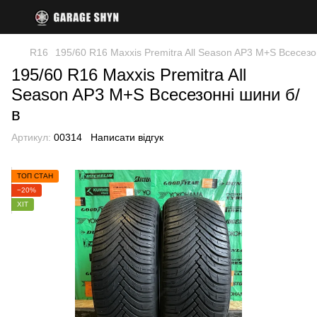
R16
195/60 R16 Maxxis Premitra All Season AP3 M+S Всесезо
195/60 R16 Maxxis Premitra All
Season AP3 M+S Всесезонні шини б/
в
Артикул:
00314
Написати відгук
ТОП СТАН
−20%
ХІТ