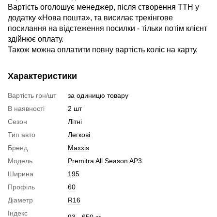
Вартість оголошує менеджер, після створення ТТН у
додатку «Нова пошта», та висилає трекінгове
посилання на відстеження посилки - тільки потім клієнт
здійнює оплату.
Також можна оплатити повну вартість коліс на карту.
Характеристики
Вартість грн/шт
за одиницю товару
В наявності
2 шт
Сезон
Літні
Тип авто
Легкові
Бренд
Maxxis
Модель
Premitra All Season AP3
Ширина
195
Профіль
60
Діаметр
R16
Індекс
93 - 650 кг