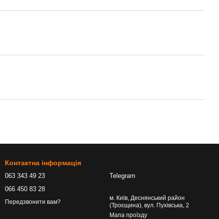
Контактна інформація
063 343 49 23
Telegram
066 450 83 28
м. Київ, Деснянський район
Передзвонити вам?
(Троєщина), вул. Пухівська, 2
Мапа проїзду