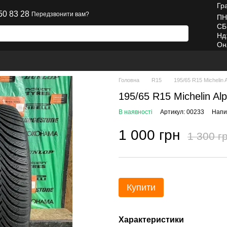
Гр
50 83 28
Передзвонити вам?
ПН
СБ
Нд
Он
Головна
R15
195/65 R15 Michelin 
195/65 R15 Michelin Al
В наявності
Артикул: 00233
Напис
1 000 грн
1 300 г
Купити
Характеристики