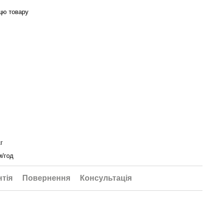
цю товару
кг
м/год
нтія
Повернення
Консультація