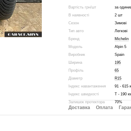
Вартість грн/шт
за одини
В наявності
2 шт
Сезон
Зимові
Тип авто
Легкові
Бренд
Michelin
Модель
Alpin 5
Виробник
Spain
Ширина
195
Профіль
65
Діаметр
R15
Індекс навантаження
91 - 615 
Індекс швидкості
Т - 190 к
Залишок протектора
70%
Доставка
Оплата
Гара