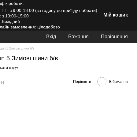
афік роботи:
-ПТ: з 9:00-18:00 (за годину до приїзду набрати)
Мій кошик
: з 10:00-15:00
: Вихідний
лайн замовлення: цілодобово
Вхід
Бажання
Порівняння
Alpin 5 Зимові шини б/в
pin 5 Зимові шини б/в
ати відгук
рн
Порівняти
В бажання