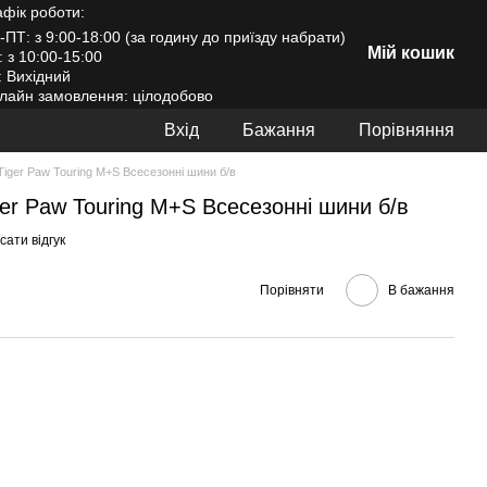
афік роботи:
-ПТ: з 9:00-18:00 (за годину до приїзду набрати)
Мій кошик
: з 10:00-15:00
: Вихідний
лайн замовлення: цілодобово
Вхід
Бажання
Порівняння
 Tiger Paw Touring M+S Всесезонні шини б/в
ger Paw Touring M+S Всесезонні шини б/в
ати відгук
Порівняти
В бажання