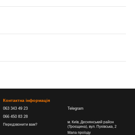
Контактна інформація
063 343 49 23
Telegram
066 450 83 28
м. Київ, Деснянський район
Передзвонити вам?
(Троєщина), вул. Пухівська, 2
Мапа проїзду