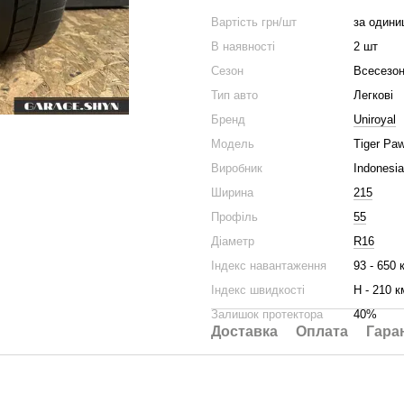
Вартість грн/шт
за одини
В наявності
2 шт
Сезон
Всесезон
Тип авто
Легкові
Бренд
Uniroyal
Модель
Tiger Paw
Виробник
Indonesia
Ширина
215
Профіль
55
Діаметр
R16
Індекс навантаження
93 - 650 
Індекс швидкості
H - 210 к
Залишок протектора
40%
Доставка
Оплата
Гара