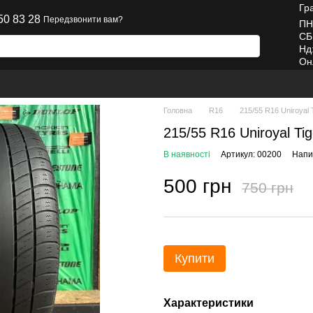
Гр
50 83 28
Передзвонити вам?
ПН
СБ
Нд
Он
Головна
R16
215/55 R16 Uniroyal
215/55 R16 Uniroyal Ti
В наявності
Артикул: 00200
Напис
500 грн
750 грн
Купити
Характеристики