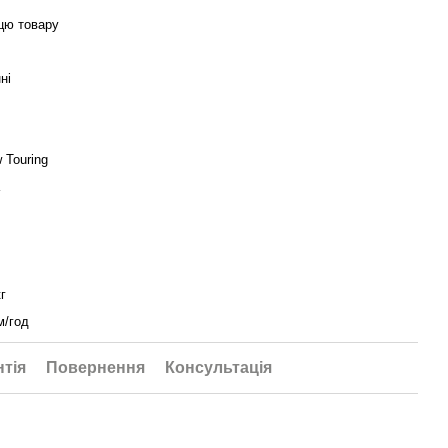
цю товару
ні
 Touring
кг
м/год
нтія
Повернення
Консультація