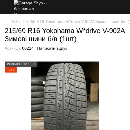
R16
215/60 R16 Yokohama W*drive V-902A Зимові шини б/в (
215/60 R16 Yokohama W*drive V-902A
Зимові шини б/в (1шт)
Артикул:
00214
Написати відгук
РОЗПАРОВКА 1 ШТ
−33%