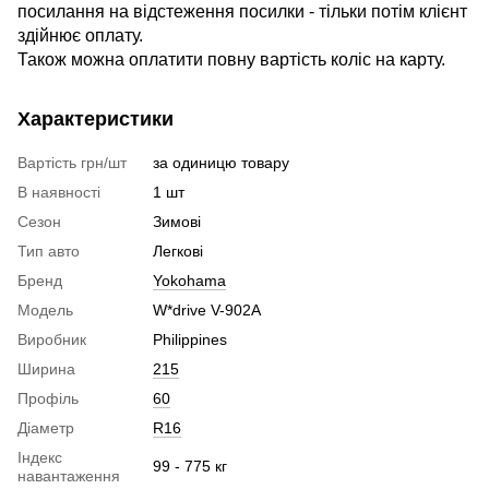
посилання на відстеження посилки - тільки потім клієнт
здійнює оплату.
Також можна оплатити повну вартість коліс на карту.
Характеристики
Вартість грн/шт
за одиницю товару
В наявності
1 шт
Сезон
Зимові
Тип авто
Легкові
Бренд
Yokohama
Модель
W*drive V-902A
Виробник
Philippines
Ширина
215
Профіль
60
Діаметр
R16
Індекс
99 - 775 кг
навантаження