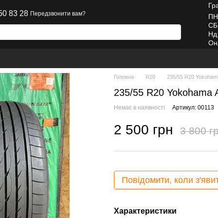
Гр
50 83 28
Передзвонити вам?
ПН
СБ
Нд
Он
Головна
R20
235/55 R20 Yokohama
235/55 R20 Yokohama A
Немає в наявності
Артикул: 00113
2 500 грн
3 800 г
Повідомити, коли з'яви
Характеристики