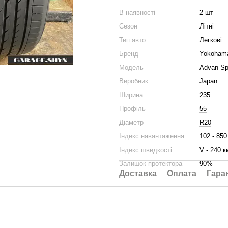
В наявності
2 шт
Сезон
Літні
Тип авто
Легкові
Бренд
Yokoham
Модель
Advan Sp
Виробник
Japan
Ширина
235
Профіль
55
Діаметр
R20
Індекс навантаження
102 - 850
Індекс швидкості
V - 240 к
Залишок протектора
90%
Доставка
Оплата
Гара