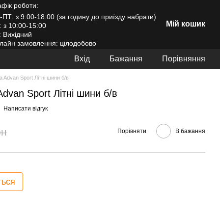
афік роботи:
-ПТ: з 9:00-18:00 (за годину до приїзду набрати)
Мій кошик
: з 10:00-15:00
: Вихідний
лайн замовлення: цілодобово
Вхід
Бажання
Порівняння
 Advan Sport Літні шини б/в
dvan Sport Літні шини б/в
Написати відгук
рн
Порівняти
В бажання
ться