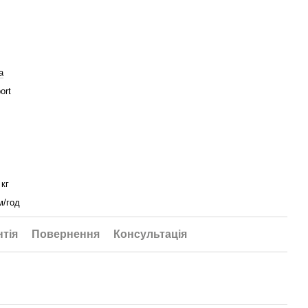
a
ort
 кг
м/год
нтія
Повернення
Консультація