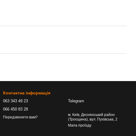
Контактна інформація
063 343 49 23
Telegram
066 450 83 28
м. Київ, Деснянський район
Передзвонити вам?
(Троєщина), вул. Пухівська, 2
Мапа проїзду