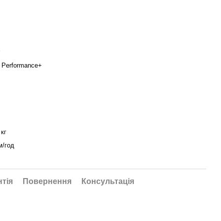
p Performance+
 кг
м/год
нтія
Повернення
Консультація