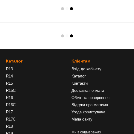
Каталог
Клієнтам
R13
Вхід до кабінету
R14
Каталог
R15
Контакти
R15C
Доставка і оплата
R16
Обмін та повернення
R16C
Відгуки про магазин
R17
Угода користувача
R17C
Мапа сайту
R18
Ми в соцмережах
R19