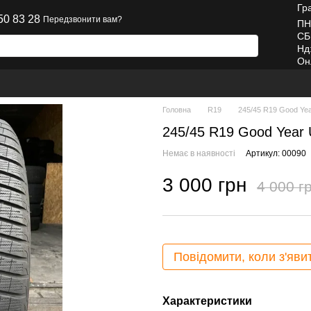
Гр
50 83 28
Передзвонити вам?
ПН
СБ
Нд
Он
Головна
R19
245/45 R19 Good Yea
245/45 R19 Good Year 
Немає в наявності
Артикул: 00090
3 000 грн
4 000 г
Повідомити, коли з'яви
Характеристики