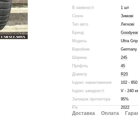
В наявності
1 шт
Сезон
Зимові
Тип авто
Легкові
Бренд
Goodyear
Модель
Ultra Gri
Виробник
Germany
Ширина
245
Профіль
45
Діаметр
R20
Індекс навантаження
102 - 850
Індекс швидкості
V - 240 к
Залишок протектора
95%
Рік
2022
Доставка
Оплата
Гара