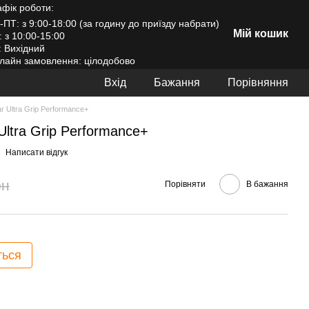
афік роботи:
-ПТ: з 9:00-18:00 (за годину до приїзду набрати)
Мій кошик
: з 10:00-15:00
: Вихідний
лайн замовлення: цілодобово
Вхід
Бажання
Порівняння
r Ultra Grip Performance+
Ultra Grip Performance+
Написати відгук
рн
Порівняти
В бажання
ться