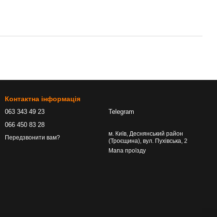
Контактна інформація
063 343 49 23
Telegram
066 450 83 28
м. Київ, Деснянський район
Передзвонити вам?
(Троєщина), вул. Пухівська, 2
Мапа проїзду