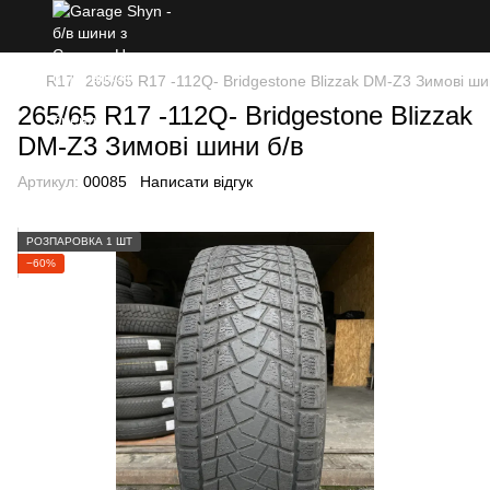
R17
265/65 R17 -112Q- Bridgestone Blizzak DM-Z3 Зимові ши
265/65 R17 -112Q- Bridgestone Blizzak
DM-Z3 Зимові шини б/в
Артикул:
00085
Написати відгук
РОЗПАРОВКА 1 ШТ
−60%