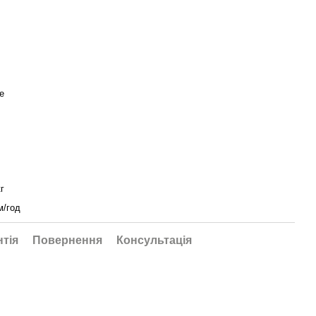
e
кг
м/год
нтія
Повернення
Консультація