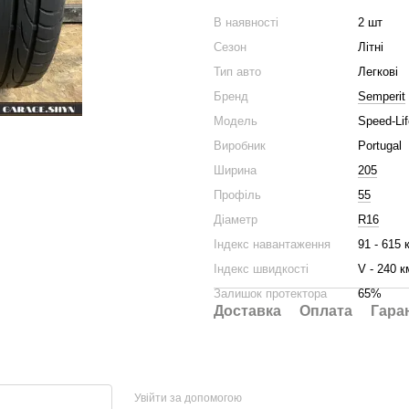
В наявності
2 шт
Сезон
Літні
Тип авто
Легкові
Бренд
Semperit
Модель
Speed-Lif
Виробник
Portugal
Ширина
205
Профіль
55
Діаметр
R16
Індекс навантаження
91 - 615 
Індекс швидкості
V - 240 к
Залишок протектора
65%
Доставка
Оплата
Гара
Увійти за допомогою