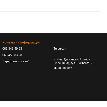
Контактна інформація
063 343 49 23
Telegram
066 450 83 28
м. Київ, Деснянський район
Передзвонити вам?
(Троєщина), вул. Пухівська, 2
Мапа проїзду