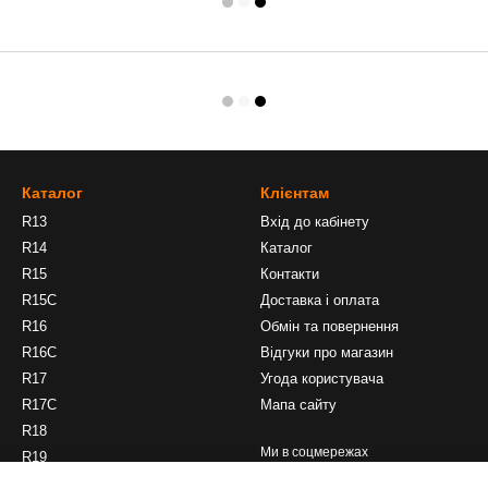
Каталог
Клієнтам
R13
Вхід до кабінету
R14
Каталог
R15
Контакти
R15C
Доставка і оплата
R16
Обмін та повернення
R16C
Відгуки про магазин
R17
Угода користувача
R17C
Мапа сайту
R18
Ми в соцмережах
R19
R20