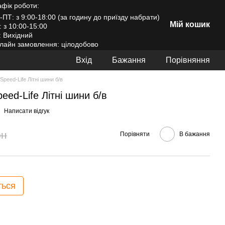
афік роботи:
-ПТ: з 9:00-18:00 (за годину до приїзду набрати)
Мій кошик
: з 10:00-15:00
: Вихідний
лайн замовлення: цілодобово
Вхід
Бажання
Порівняння
Speed-Life Літні шини б/в
eed-Life Літні шини б/в
Написати відгук
рн
Порівняти
В бажання
ться