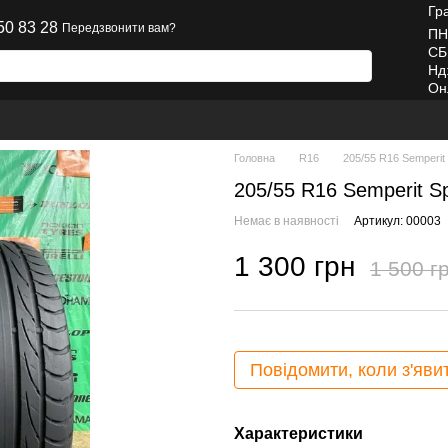
Гр
50 83 28
Передзвонити вам?
ПН
СБ
Нд
Он
Головна
R16
205/55 R16 Semperit 
205/55 R16 Semperit Sp
Немає в наявності
Артикул: 00003
1 300 грн
1 500 г
Повідомити, коли з'яви
Характеристики