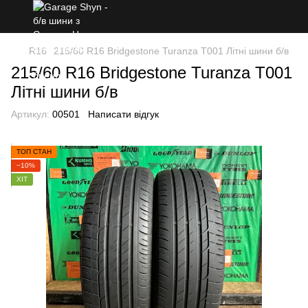
R16
215/60 R16 Bridgestone Turanza T001 Літні шини б/в
215/60 R16 Bridgestone Turanza T001
Літні шини б/в
Артикул:
00501
Написати відгук
ТОП СТАН
−10%
ХІТ