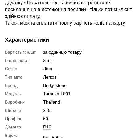
додатку «Нова пошта», та висилає трекінгове
посилання на відстеження посилки - тільки потім клієнт
здійнює оплату.
Також можна оплатити повну вартість коліс на карту.
Характеристики
Вартість грн/шт
за одиницю товару
В наявності
2 шт
Сезон
Літні
Тип авто
Легкові
Бренд
Bridgestone
Модель
Turanza T001
Виробник
Thailand
Ширина
215
Профіль
60
Діаметр
R16
Індекс
95 - 690 кг