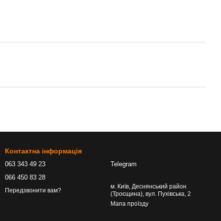
Контактна інформація
063 343 49 23
Telegram
066 450 83 28
м. Київ, Деснянський район
Передзвонити вам?
(Троєщина), вул. Пухівська, 2
Мапа проїзду