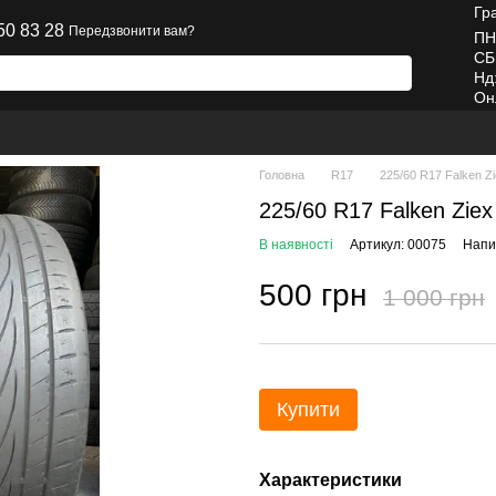
Гр
50 83 28
Передзвонити вам?
ПН
СБ
Нд
Он
Головна
R17
225/60 R17 Falken Zi
225/60 R17 Falken Ziex
В наявності
Артикул: 00075
Напис
500 грн
1 000 грн
Купити
Характеристики