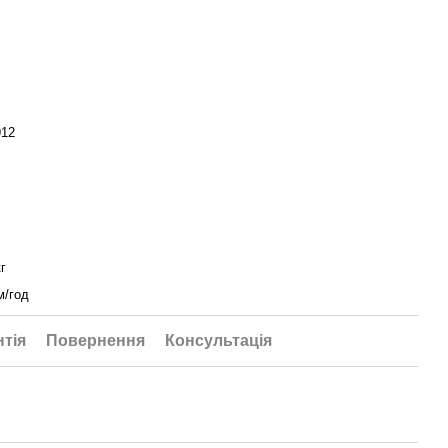
912
кг
м/год
нтія
Повернення
Консультація