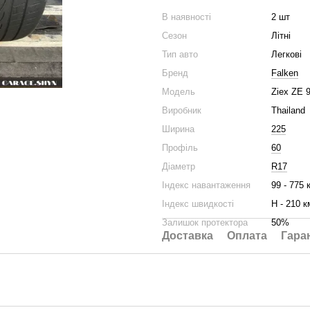
В наявності
2 шт
Сезон
Літні
Тип авто
Легкові
Бренд
Falken
Модель
Ziex ZE 
Виробник
Thailand
Ширина
225
Профіль
60
Діаметр
R17
Індекс навантаження
99 - 775 
Індекс швидкості
H - 210 к
Залишок протектора
50%
Доставка
Оплата
Гара