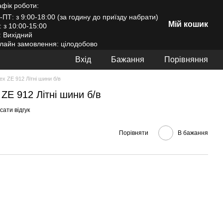
афік роботи:
-ПТ: з 9:00-18:00 (за годину до приїзду набрати)
Мій кошик
: з 10:00-15:00
: Вихідний
лайн замовлення: цілодобово
Вхід
Бажання
Порівняння
ex ZE 912 Літні шини б/в
 ZE 912 Літні шини б/в
ати відгук
Порівняти
В бажання