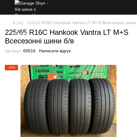
R16C
225/65 R16C Hankook Vantra LT M+S Всесезонні шини 
225/65 R16C Hankook Vantra LT M+S
Всесезонні шини б/в
Артикул:
00516
Написати відгук
−20%