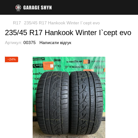
R17
235/45 R17 Hankook Winter I`cept evo
235/45 R17 Hankook Winter I`cept evo
Артикул:
00375
Написати відгук
−24%