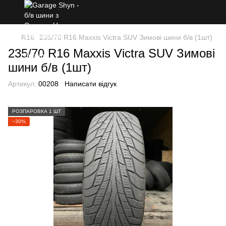
R16
235/70 R16 Maxxis Victra SUV Зимові шини б/в (1шт)
235/70 R16 Maxxis Victra SUV Зимові
шини б/в (1шт)
Артикул:
00208
Написати відгук
РОЗПАРОВКА 1 ШТ
−30%