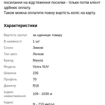
посилання на відстеження посилки - тільки потім клієнт
здійнює оплату.
Також можна оплатити повну вартість коліс на карту.
Характеристики
Вартість грн/шт
за одиницю товару
В наявності
1 шт
Сезон
Зимові
Тип авто
Легкові
Бренд
Maxxis
Модель
Victra SUV
Ширина
235
Профіль
70
Діаметр
R16
Індекс
109 - 1030 кг
навантаження
Індекс
H - 210 км/год