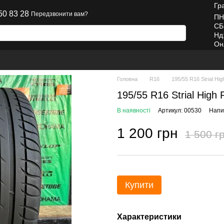
Гр
50 83 28
Передзвонити вам?
ПН
СБ
Нд
Он
Головна
R16
195/55 R16 Strial Hi
195/55 R16 Strial High
В наявності
Артикул: 00530
Напис
1 200 грн
1 500 г
Купити
Характеристики