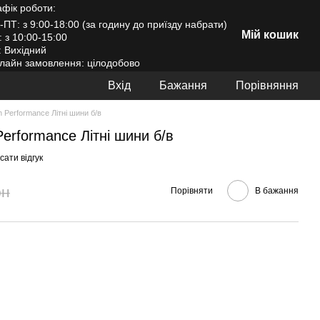
афік роботи:
-ПТ: з 9:00-18:00 (за годину до приїзду набрати)
Мій кошик
: з 10:00-15:00
: Вихідний
лайн замовлення: цілодобово
Вхід
Бажання
Порівняння
gh Performance Літні шини б/в
 Performance Літні шини б/в
ати відгук
рн
Порівняти
В бажання