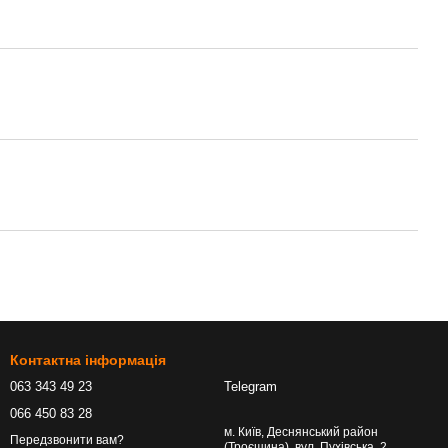
Контактна інформація
063 343 49 23
Telegram
066 450 83 28
м. Київ, Деснянський район
Передзвонити вам?
(Троєщина), вул. Пухівська, 2