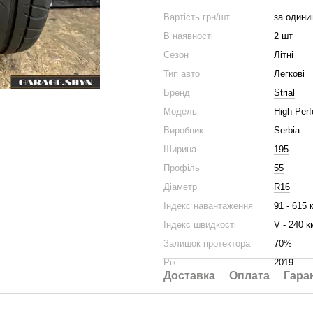
Вартість грн/шт
за одини
В наявності
2 шт
Сезон
Літні
Тип авто
Легкові
Бренд
Strial
Модель
High Per
Виробник
Serbia
Ширина
195
Профіль
55
Діаметр
R16
Індекс навантаження
91 - 615 
Індекс швидкості
V - 240 к
Залишок протектора
70%
Рік
2019
Доставка
Оплата
Гара