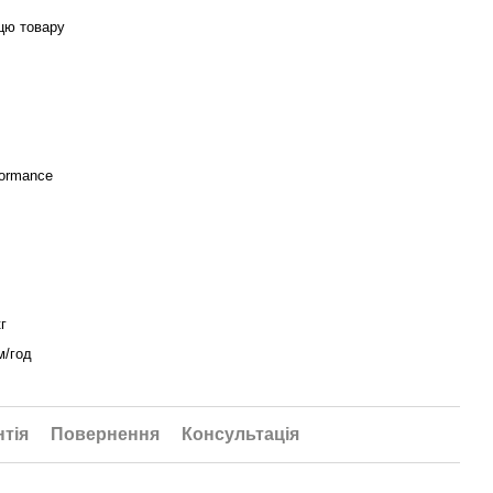
цю товару
formance
кг
м/год
нтія
Повернення
Консультація