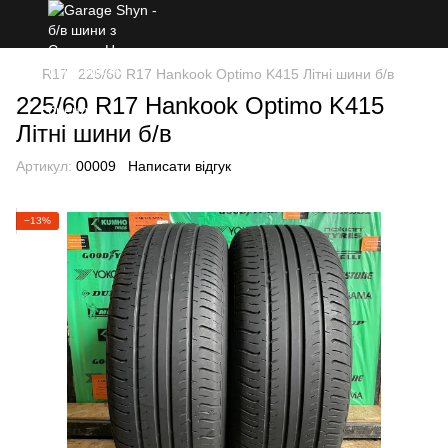
R17
225/60 R17 Hankook Optimo K415 Літні шини б/в
225/60 R17 Hankook Optimo K415
Літні шини б/в
Артикул:
00009
Написати відгук
−13%